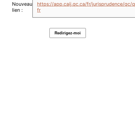
Nouveau
https://app.caij.qc.ca/fr/jurisprudence/qc
lien :
fr
Redirigez-moi