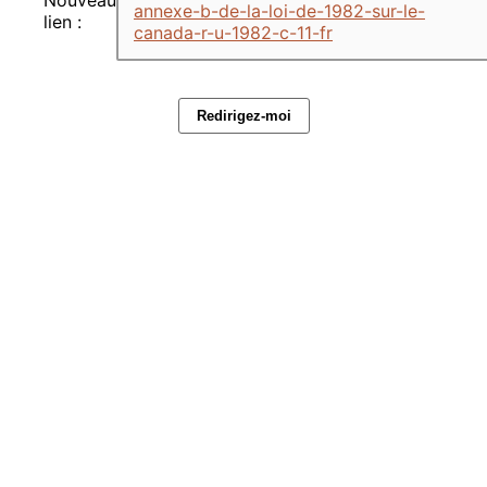
annexe-b-de-la-loi-de-1982-sur-le-
lien :
canada-r-u-1982-c-11-fr
Redirigez-moi